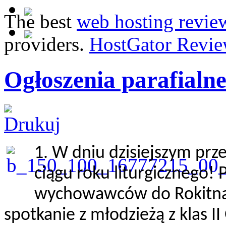
The best
web hosting revie
providers.
HostGator Revie
Ogłoszenia parafialne
1. W dniu dzisiejszym pr
ciągu roku liturgicznego! 
wychowawców do Rokitna!
spotkanie z młodzieżą z klas II