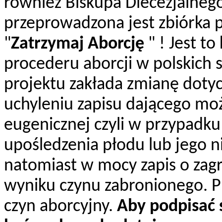
również Biskupa Diecezjalnego
przeprowadzona jest zbiórka
"
Zatrzymaj Aborcję
" ! Jest to
procederu aborcji w polskich 
projektu zakłada zmianę doty
uchyleniu zapisu dającego moż
eugenicznej czyli w przypad
upośledzenia płodu lub jego n
natomiast w mocy zapis o zagr
wyniku czynu zabronionego. Pr
czyn aborcyjny.
Aby podpisać 