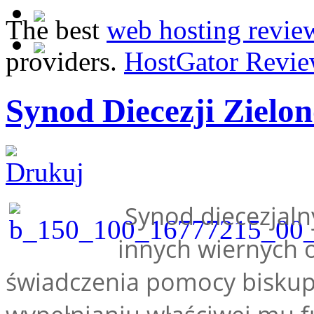
The best
web hosting revie
providers.
HostGator Revie
Synod Diecezji Zielo
Synod diecezjaln
innych wiernych o
świadczenia pomocy biskup