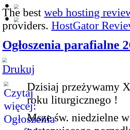
The best
web hosting revie
providers.
HostGator Revie
Ogłoszenia parafialne 2
Dzisiaj przeżywamy X
roku liturgicznego !
Msze św. niedzielne 