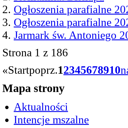
Ogłoszenia parafialne 20
Ogłoszenia parafialne 20
Jarmark św. Antoniego 2
Strona 1 z 186
«
Start
poprz.
1
2
3
4
5
6
7
8
9
10
n
Mapa strony
Aktualności
Intencje mszalne