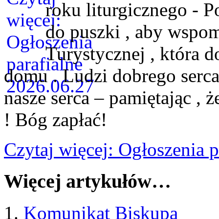
roku liturgicznego - 
do puszki , aby wspom
Turystycznej , która 
domu . Ludzi dobrego serc
nasze serca – pamiętając , 
! Bóg zapłać!
Czytaj więcej: Ogłoszenia 
Więcej artykułów…
Komunikat Biskupa