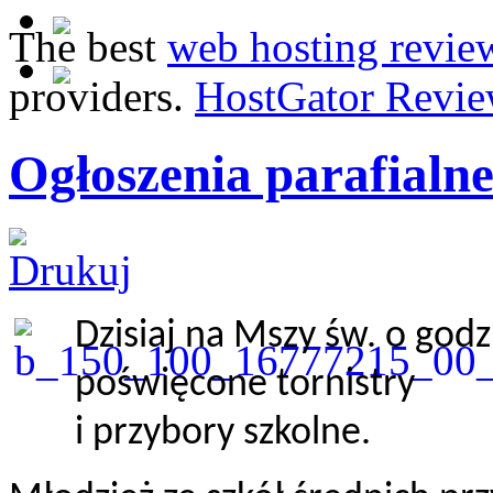
The best
web hosting revie
providers.
HostGator Revie
Ogłoszenia parafialne
Dzisiaj na Mszy św. o godz.
poświęcone tornistry
i przybory szkolne.