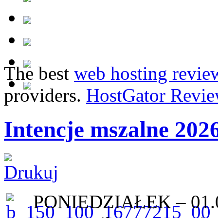
The best
web hosting revie
providers.
HostGator Revie
Intencje mszalne 202
PONIEDZIAŁEK – 01.06