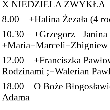
X NIEDZIELA ZWYKŁA – 
8.00 – +Halina Żezała (4 ro
10.30 – +Grzegorz +Janina
+Maria+Marceli+Zbigniew
12.00 – +Franciszka Pawłow
Rodzinami ;+Walerian Pawło
18.00 – O Boże Błogosławie
Adama