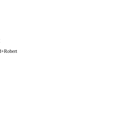
I
rd+Robert