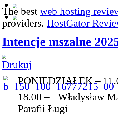
The best
web hosting revie
providers.
HostGator Revie
Intencje mszalne 202
PONIEDZIAŁEK – 11.
18.00 – +Władysław Mas
Parafii Ługi