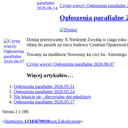
Czytaj więcej: Ogłoszenia parafialne
Ogłoszenia parafialne 
Dzisiaj przeżywamy X Niedzielę Zwykłą w ciagu roku li
ofiarę do puszek na rzecz budowy Centrum Opatrzności
Trwamy na modlitwie Nowenny ku czci św. Antoniego P
Czytaj więcej: Ogłoszenia parafialne 2026.06.07
Więcej artykułów…
Ogłoszenia parafialne 2026.05.31
Ogłoszenia parafialne 2026.05.24
Nie lękajcie się - diecezjalne dni młodzieży
Ogłoszenia parafialne 2026.05.17
Strona 2 z 186
«
Start
poprz.
1
2
3
4
5
6
7
8
9
10
nast.
Zakończenie
»