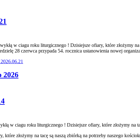
21
ykłą w ciagu roku liturgicznego ! Dzisiejsze ofiary, które złożymy na
iedzielę 28 czerwca przypada 54. rocznica ustanowienia nowej organiz
e 2026.06.21
o 2026
14
łą w ciagu roku liturgicznego ! Dzisiejsze ofiary, które złożymy na
ry, które złożymy na tacę są naszą zbiórką na potrzeby naszego kościoł