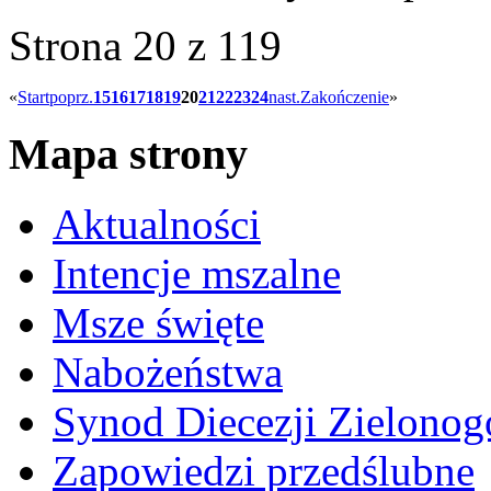
Strona 20 z 119
«
Start
poprz.
15
16
17
18
19
20
21
22
23
24
nast.
Zakończenie
»
Mapa strony
Aktualności
Intencje mszalne
Msze święte
Nabożeństwa
Synod Diecezji Zielonog
Zapowiedzi przedślubne