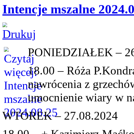
Intencje mszalne 2024.
PONIEDZIAŁEK – 26
18.00 – Róża P.Kondra
nawrócenia z grzechów
umocnienie wiary w n
WTOREK – 27.08.2024
18.00 – + Kazimierz Maćkow