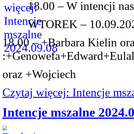
18.00 – W intencji nas
WTOREK – 10.09.20
18.00 – +Barbara Kielin or
:+Genowefa+Edward+Eulal
oraz +Wojciech
Czytaj więcej: Intencje ms
Intencje mszalne 2024.