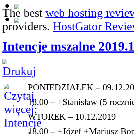
The best
web hosting revie
providers.
HostGator Revie
Intencje mszalne 2019.
PONIEDZIAŁEK – 09.12.2
18.00 – +Stanisław (5 roczni
WTOREK – 10.12.2019
18.00 – +Józef +Mariusz B