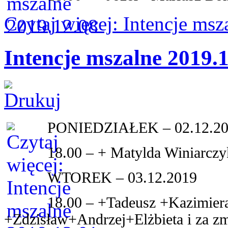
Czytaj więcej: Intencje ms
Intencje mszalne 2019.
PONIEDZIAŁEK – 02.12.2
18.00 – + Matylda Winiarcz
WTOREK – 03.12.2019
18.00 – +Tadeusz +Kazimiera
+Zdzisław+Andrzej+Elżbieta i za zm