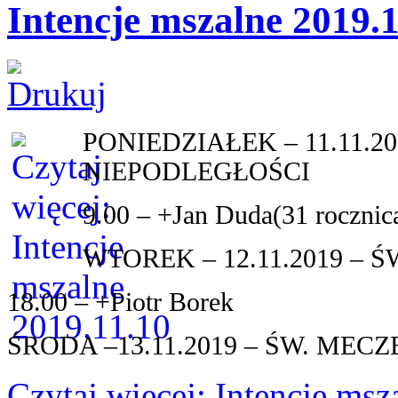
Intencje mszalne 2019.
PONIEDZIAŁEK – 11.11.2
NIEPODLEGŁOŚCI
9.00 – +Jan Duda(31 rocznica
WTOREK – 12.11.2019 – 
18.00 – +Piotr Borek
ŚRODA –13.11.2019 – ŚW. ME
Czytaj więcej: Intencje ms