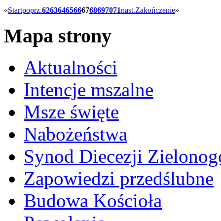
«
Start
poprz.
62
63
64
65
66
67
68
69
70
71
nast.
Zakończenie
»
Mapa strony
Aktualności
Intencje mszalne
Msze święte
Nabożeństwa
Synod Diecezji Zielonog
Zapowiedzi przedślubne
Budowa Kościoła