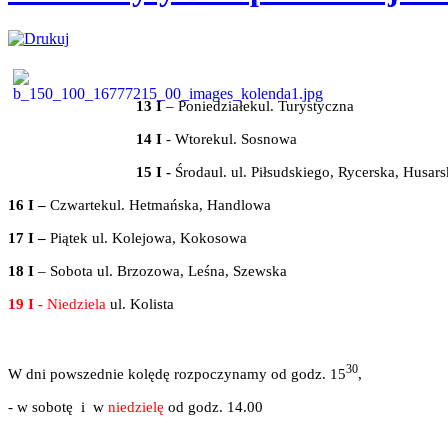
13 I
– Poniedziałekul. Turystyczna
14 I
- Wtorekul. Sosnowa
15 I -
Środaul. ul. Piłsudskiego, Rycerska, Husar
16 I –
Czwartekul. Hetmańska, Handlowa
17 I –
Piątek ul. Kolejowa, Kokosowa
18 I
– Sobota ul. Brzozowa, Leśna, Szewska
19 I -
Niedziela
ul. Kolista
30
W dni powszednie kolędę rozpoczynamy od godz. 15
,
- w sobotę
i
w
niedzielę
od godz. 14.00