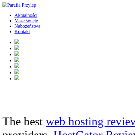
Aktualności
Msze święte
Nabożeństwa
Kontakt
The best
web hosting revie
providers.
HostGator Revie