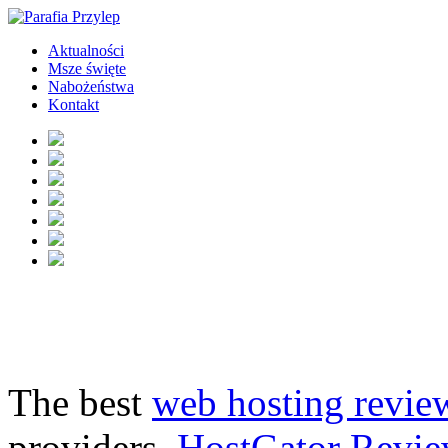
Aktualności
Msze święte
Nabożeństwa
Kontakt
The best
web hosting revie
providers.
HostGator Revie