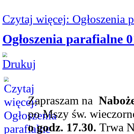
Czytaj więcej: Ogłoszenia 
Ogłoszenia parafialne 0
Zapraszam na
Naboż
po Mszy św. wieczorn
o godz. 17.30.
Trwa N