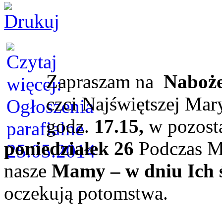
Zapraszam na
Naboż
czci Najświętszej Mar
godz.
17.15,
w pozost
poniedziałek 26
Podczas
M
nasze
Mamy – w dniu Ich 
oczekują potomstwa.