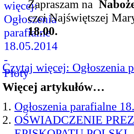
Zapraszam na
Naboż
czci Najświętszej Mar
18.00.
Czytaj więcej: Ogłoszenia p
Więcej artykułów…
Ogłoszenia parafialne 18
OŚWIADCZENIE PRE
EPISKOPATU POLSKI