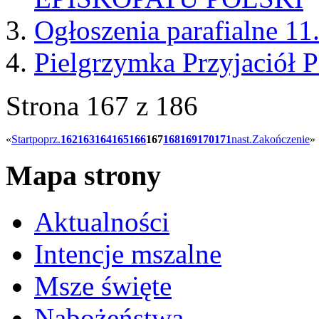
Ogłoszenia parafialne 11
Pielgrzymka Przyjaciół 
Strona 167 z 186
«
Start
poprz.
162
163
164
165
166
167
168
169
170
171
nast.
Zakończenie
»
Mapa strony
Aktualności
Intencje mszalne
Msze święte
Nabożeństwa