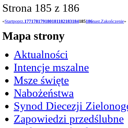
Strona 185 z 186
«
Start
poprz.
177
178
179
180
181
182
183
184
185
186
nast.
Zakończenie
»
Mapa strony
Aktualności
Intencje mszalne
Msze święte
Nabożeństwa
Synod Diecezji Zielonog
Zapowiedzi przedślubne