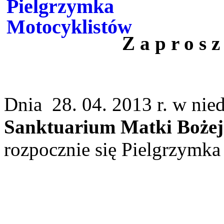
Z a p r o s z 
Dnia
28. 04. 2013 r. w nied
Sanktuarium Matki Bożej 
rozpocznie się Pielgrzymka