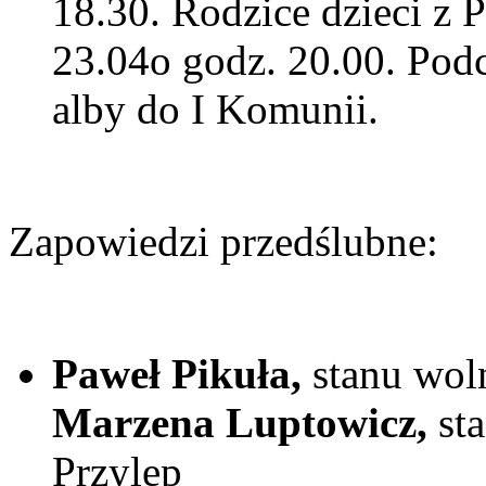
18.30. Rodzice dzieci z 
23.04o godz. 20.00. Pod
alby do I Komunii.
Zapowiedzi przedślubne:
Paweł Pikuła,
stanu wol
Marzena Luptowicz,
st
Przylep