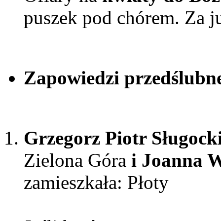
puszek
pod chórem. Za ju
Zapowiedzi przedślubn
Grzegorz Piotr Sługock
Zielona Góra
i Joanna W
zamieszkała: Płoty