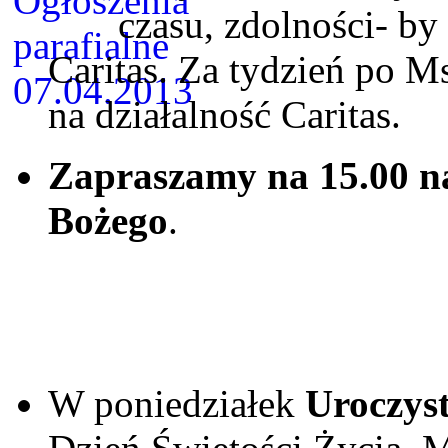
czasu, zdolności- by
Caritas. Za tydzień po M
na działalność Caritas.
Zapraszamy na 15.00 n
Bożego
.
W poniedziałek
Uroczys