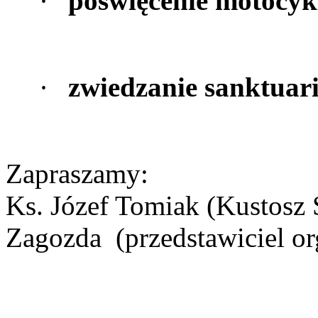
·
poświęcenie motocyk
·
zwiedzanie sanktua
Zapraszamy:
Ks. Józef Tomiak (Kustosz
Zagozda
(przedstawiciel o